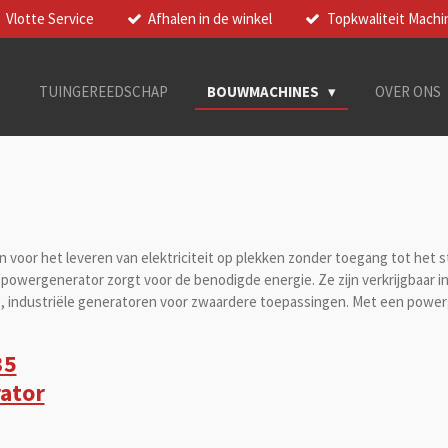
Vlotte Service
Afhalen in de winkel
Topkwaliteit Machi
TUINGEREEDSCHAP
BOUWMACHINES
OVER ONS
voor het leveren van elektriciteit op plekken zonder toegang tot het 
 powergenerator zorgt voor de benodigde energie. Ze zijn verkrijgbaar i
e, industriële generatoren voor zwaardere toepassingen. Met een powerg
35
ator