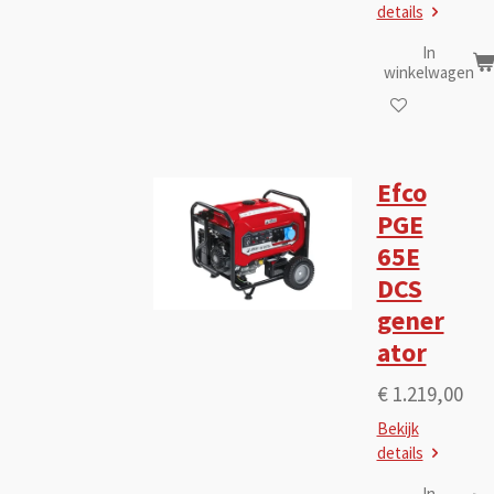
details
In
winkelwagen
Efco
PGE
65E
DCS
gener
ator
€ 1.219,00
Bekijk
details
In