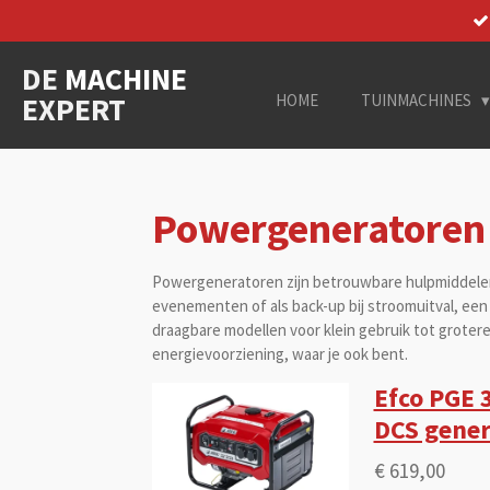
Ga
direct
DE
MACHINE
naar
de
EXPERT
HOME
TUINMACHINES
hoofdinhoud
Powergeneratoren
Powergeneratoren zijn betrouwbare hulpmiddelen 
evenementen of als back-up bij stroomuitval, een
draagbare modellen voor klein gebruik tot groter
energievoorziening, waar je ook bent.
Efco PGE 
DCS gener
€ 619,00