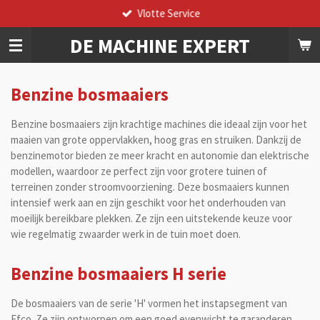
Vlotte Service
Ga
direct
DE
MACHINE
EXPERT
naar
de
hoofdinhoud
Benzine bosmaaiers
Benzine bosmaaiers zijn krachtige machines die ideaal zijn voor het
maaien van grote oppervlakken, hoog gras en struiken. Dankzij de
benzinemotor bieden ze meer kracht en autonomie dan elektrische
modellen, waardoor ze perfect zijn voor grotere tuinen of
terreinen zonder stroomvoorziening. Deze bosmaaiers kunnen
intensief werk aan en zijn geschikt voor het onderhouden van
moeilijk bereikbare plekken. Ze zijn een uitstekende keuze voor
wie regelmatig zwaarder werk in de tuin moet doen.
Benzine bosmaaiers H serie
De bosmaaiers van de serie 'H' vormen het instapsegment van
Efco. Ze zijn ontworpen om een goed evenwicht te garanderen