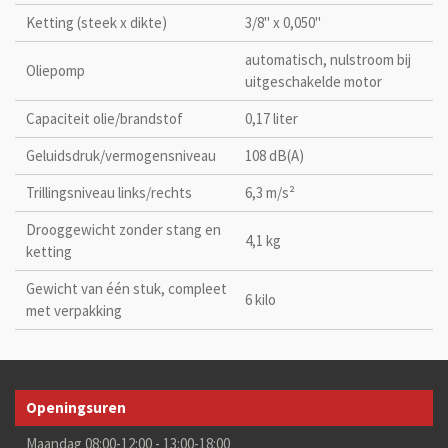
Ketting (steek x dikte)
3/8'' x 0,050''
automatisch, nulstroom bij
Oliepomp
uitgeschakelde motor
Capaciteit olie/brandstof
0,17 liter
Geluidsdruk/vermogensniveau
108 dB(A)
Trillingsniveau links/rechts
6,3 m/s²
Drooggewicht zonder stang en
4,1 kg
ketting
Gewicht van één stuk, compleet
6 kilo
met verpakking
Openingsuren
Maandag 08:00-12:00 - 13:00-18:00