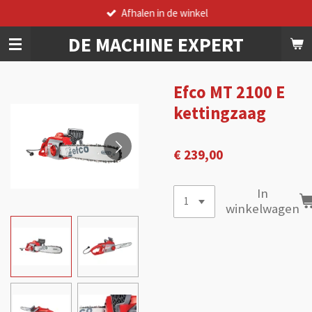
Afhalen in de winkel
Ga
direct
DE
MACHINE
EXPERT
naar
de
hoofdinhoud
Efco MT 2100 E
kettingzaag
€ 239,00
In
winkelwagen