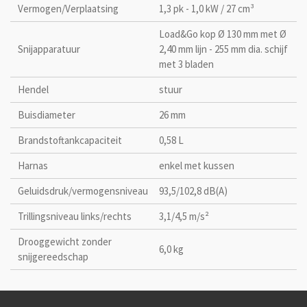
Vermogen/Verplaatsing
1,3 pk - 1,0 kW / 27 cm³
Load&Go kop Ø 130 mm met Ø
Snijapparatuur
2,40 mm lijn - 255 mm dia. schijf
met 3 bladen
Hendel
stuur
Buisdiameter
26 mm
Brandstoftankcapaciteit
0,58 L
Harnas
enkel met kussen
Geluidsdruk/vermogensniveau
93,5/102,8 dB(A)
Trillingsniveau links/rechts
3,1/4,5 m/s²
Drooggewicht zonder
6,0 kg
snijgereedschap