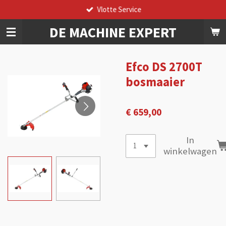
Vlotte Service
Ga
direct
DE
MACHINE
EXPERT
naar
de
hoofdinhoud
Efco DS 2700T
bosmaaier
€ 659,00
In
winkelwagen