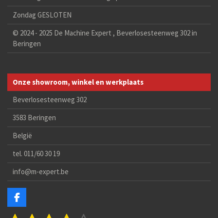
Zondag GESLOTEN
© 2024 - 2025 De Machine Expert , Beverlosesteenweg 302 in
Beringen
Onze showroom, winkel en werkplaats
Beverlosesteenweg 302
3583 Beringen
België
tel. 011/60 30 19
info@m-expert.be
F
a
S