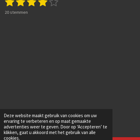
1
2
3
4
5
c
R
t
e
a
s
s
s
s
s
e
b
20 stemmen
t
m
o
t
t
t
t
t
i
m
o
n
e
k
e
e
e
e
e
g
n
r
r
r
r
r
:
4
r
r
r
r
s
e
e
e
e
t
e
n
n
n
n
r
r
e
n
Deze website maakt gebruik van cookies om uw
ervaring te verbeteren en op maat gemaakte
advertenties weer te geven. Door op ‘Accepteren’ te
klikken, gaat u akkoord met het gebruik van alle
cookies.