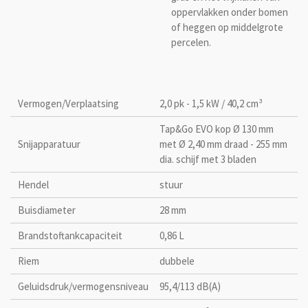
oppervlakken onder bomen
of heggen op middelgrote
percelen.
Vermogen/Verplaatsing
2,0 pk - 1,5 kW / 40,2 cm³
Tap&Go EVO kop Ø 130 mm
Snijapparatuur
met Ø 2,40 mm draad - 255 mm
dia. schijf met 3 bladen
Hendel
stuur
Buisdiameter
28 mm
Brandstoftankcapaciteit
0,86 L
Riem
dubbele
Geluidsdruk/vermogensniveau
95,4/113 dB(A)