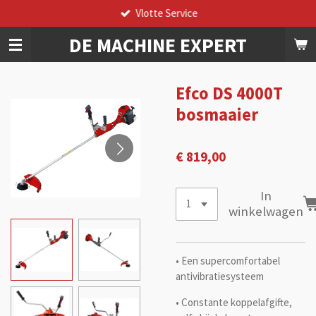
Vlotte Service
Ga
direct
DE
MACHINE
EXPERT
naar
de
hoofdinhoud
Efco DS 4000T
bosmaaier
€ 819,00
In
winkelwagen
• Een supercomfortabel
antivibratiesysteem
• Constante koppelafgifte,