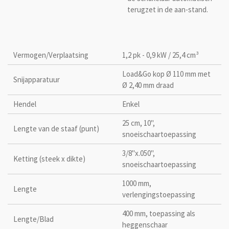
terugzet in de aan-stand.
Vermogen/Verplaatsing
1,2 pk - 0,9 kW / 25,4 cm³
Load&Go kop Ø 110 mm met
Snijapparatuur
Ø 2,40 mm draad
Hendel
Enkel
25 cm, 10'',
Lengte van de staaf (punt)
snoeischaartoepassing
3/8''x.050'',
Ketting (steek x dikte)
snoeischaartoepassing
1000 mm,
Lengte
verlengingstoepassing
400 mm, toepassing als
Lengte/Blad
heggenschaar