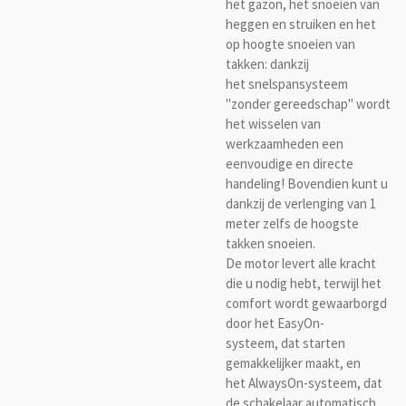
het gazon, het snoeien van
heggen en struiken en het
op hoogte snoeien van
takken: dankzij
het snelspansysteem
"zonder gereedschap" wordt
het wisselen van
werkzaamheden een
eenvoudige en directe
handeling! Bovendien kunt u
dankzij de verlenging van 1
meter zelfs de hoogste
takken snoeien.
De motor levert alle kracht
die u nodig hebt, terwijl het
comfort wordt gewaarborgd
door het EasyOn-
systeem, dat starten
gemakkelijker maakt, en
het AlwaysOn-systeem, dat
de schakelaar automatisch