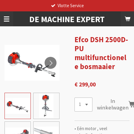
Vlotte Service
Ga
direct
DE
MACHINE
EXPERT
naar
de
hoofdinhoud
Efco DSH 2500D-
PU
multifunctionel
e bosmaaier
€ 299,00
In
winkelwagen
• Eén motor , veel