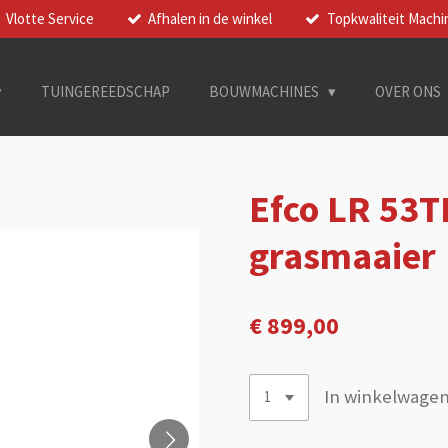
Vlotte Service
Afhalen in de winkel
Topkwaliteit Machi
TUINGEREEDSCHAP
BOUWMACHINES
OVER ONS
Efco LR 53T
grasmaaier
€ 899,00
In winkelwage