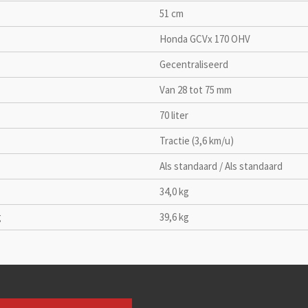
51 cm
Honda GCVx 170 OHV
Gecentraliseerd
Van 28 tot 75 mm
70 liter
Tractie (3,6 km/u)
Als standaard / Als standaard
34,0 kg
g
39,6 kg