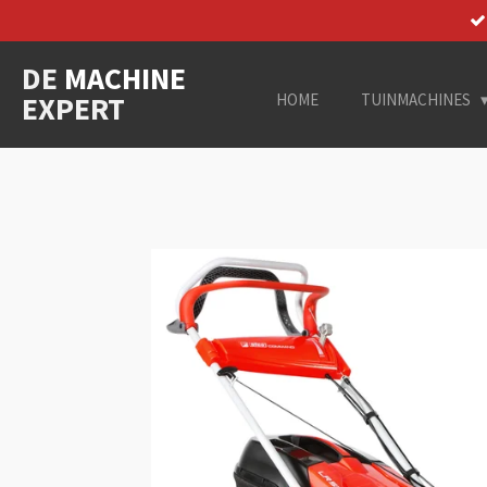
Ga
direct
DE
MACHINE
naar
de
EXPERT
HOME
TUINMACHINES
hoofdinhoud