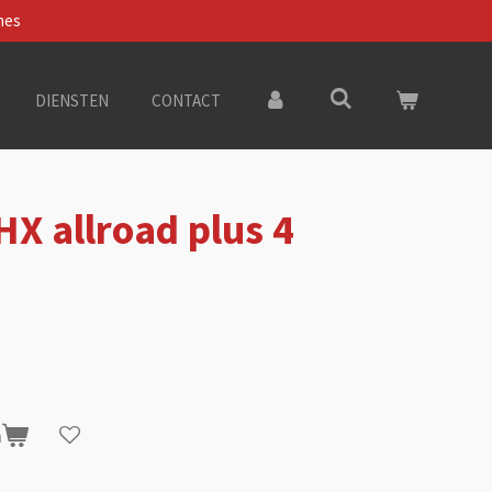
nes
DIENSTEN
CONTACT
HX allroad plus 4
n