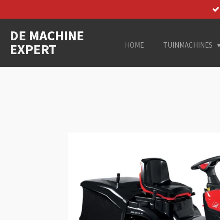
Ga
direct
DE
MACHINE
naar
de
EXPERT
HOME
TUINMACHINES
hoofdinhoud