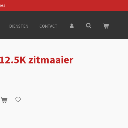
nes
DIENSTEN
CONTACT
12.5K zitmaaier
n