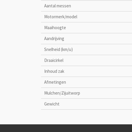
Aantal messen
Motormerk/model
Maaihoogte
Aandrijving
Snelheid (km/u)
Draaicirkel
Inhoud zak
Afmetingen
Mulchen/Zijuitworp
Gewicht