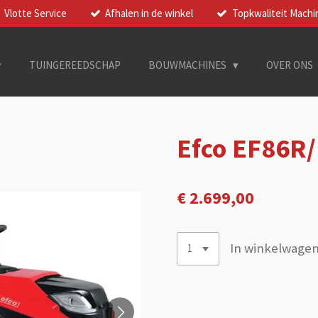
Vlotte Service
Afhalen in de winkel
Topkwaliteit Machi
TUINGEREEDSCHAP
BOUWMACHINES
OVER ONS
Efco EF86R/
€ 2.699,00
In winkelwage