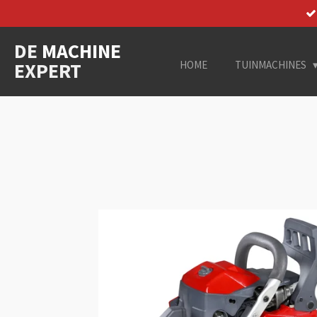
Ga
direct
DE
MACHINE
naar
de
EXPERT
HOME
TUINMACHINES
hoofdinhoud