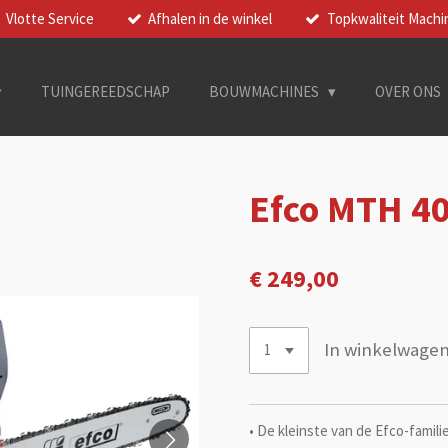
Vlotte Service
Afhalen in de winkel
Topkwaliteit Machi
TUINGEREEDSCHAP
BOUWMACHINES
OVER ONS
Efco MTH 40
€ 249,00
In winkelwage
• De kleinste van de Efco-famili