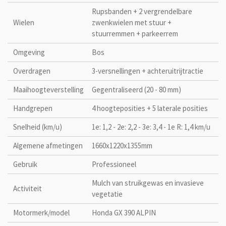
Rupsbanden + 2 vergrendelbare
Wielen
zwenkwielen met stuur +
stuurremmen + parkeerrem
Omgeving
Bos
Overdragen
3-versnellingen + achteruitrijtractie
Maaihoogteverstelling
Gegentraliseerd (20 - 80 mm)
Handgrepen
4 hoogteposities + 5 laterale posities
Snelheid (km/u)
1e: 1,2 - 2e: 2,2 - 3e: 3,4 - 1e R: 1,4 km/u
Algemene afmetingen
1660x1220x1355mm
Gebruik
Professioneel
Mulch van struikgewas en invasieve
Activiteit
vegetatie
Motormerk/model
Honda GX 390 ALPIN