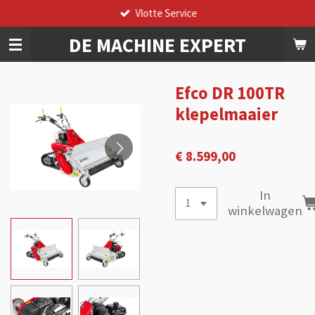
Vlotte Service
Ga
direct
DE
MACHINE
EXPERT
naar
de
hoofdinhoud
Efco DR 100TR
klepelmaaier
€ 8.599,00
In
winkelwagen