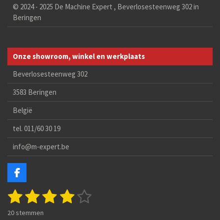
© 2024 - 2025 De Machine Expert , Beverlosesteenweg 302 in
Beringen
Onze showroom, winkel en werkplaats
Beverlosesteenweg 302
3583 Beringen
België
tel. 011/60 30 19
info@m-expert.be
F
a
1
2
3
4
5
S
c
R
t
e
a
s
s
s
s
s
e
b
20 stemmen
t
m