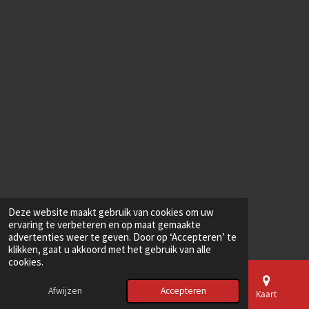
o
t
t
t
t
t
i
m
o
n
e
k
e
e
e
e
e
g
n
r
r
r
r
r
:
4
r
r
r
r
s
e
e
e
e
t
e
n
n
n
n
r
r
e
n
Deze website maakt gebruik van cookies om uw
ervaring te verbeteren en op maat gemaakte
advertenties weer te geven. Door op ‘Accepteren’ te
klikken, gaat u akkoord met het gebruik van alle
cookies.
Afwijzen
Accepteren
E-mailadres
Kaart