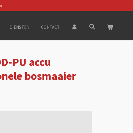
nes
DIENSTEN
CONTACT
0D-PU accu
onele bosmaaier