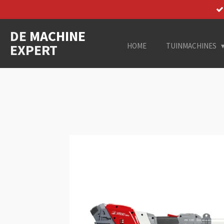
Ga
direct
DE
MACHINE
naar
de
EXPERT
HOME
TUINMACHINES
hoofdinhoud