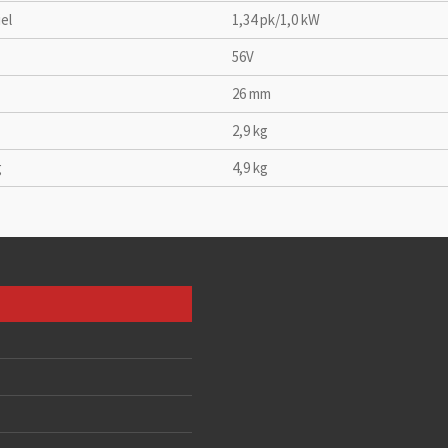
el
1,34 pk/1,0 kW
56V
26 mm
2,9 kg
g
4,9 kg