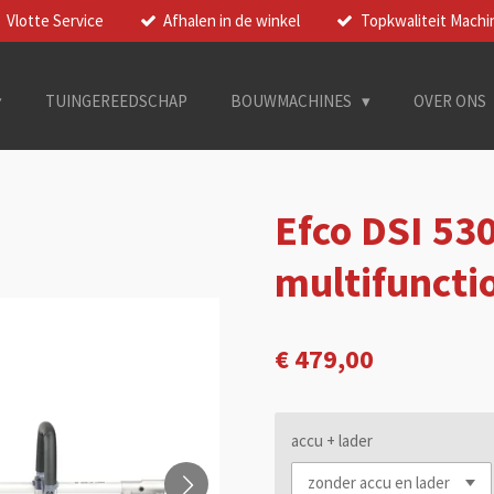
Vlotte Service
Afhalen in de winkel
Topkwaliteit Machi
TUINGEREEDSCHAP
BOUWMACHINES
OVER ONS
Efco DSI 53
multifuncti
€ 479,00
accu + lader