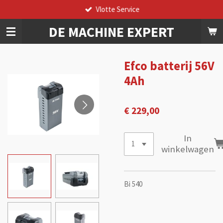
Vlotte Service
Ga
direct
DE
MACHINE
EXPERT
naar
de
hoofdinhoud
Efco batterij 56V
4Ah
€ 229,00
In
winkelwagen
Bi 540