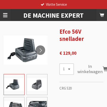
Vlotte Service
Ga
direct
DE
MACHINE
EXPERT
naar
de
hoofdinhoud
Efco 56V
snellader
€ 129,00
In
winkelwagen
CRG 520